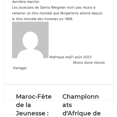
dernière marche.
Les joueuses de Sarina Wiegman n’ont pas réussi à
ramener ce titre mondial que l’Angleterre attend depuis
le titre mondial des hommes en 1966.
Mafrique.ma
21 août 2023
Moins d’une minute
Partager
Facebook
X
Linkedin
WhatsApp
Partager
par
email
Maroc-
Championnats
Maroc-Fête
Championn
Fête
d'Afrique
de la
ats
de
de
la
karaté
Jeunesse :
d'Afrique de
Jeunesse
Casablanca-