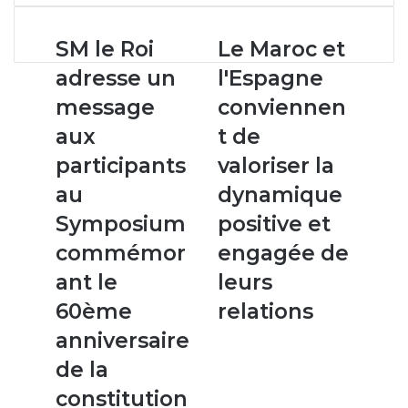
email
SM
Le
SM le Roi
Le Maroc et
le
Maroc
adresse un
l'Espagne
Roi
et
adresse
l'Espagne
message
conviennen
un
conviennent
aux
t de
message
de
aux
valoriser
participants
valoriser la
participants
la
au
dynamique
au
dynamique
Symposium
positive
Symposium
positive et
commémorant
et
commémor
engagée de
le
engagée
60ème
de
ant le
leurs
anniversaire
leurs
60ème
relations
de
relations
la
anniversaire
constitution
de la
du
1er
constitution
Parlement