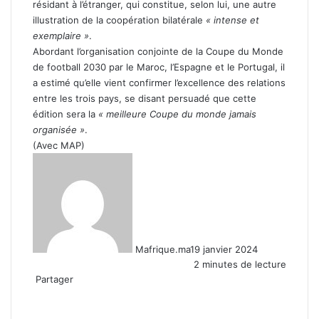
résidant à l’étranger, qui constitue, selon lui, une autre
illustration de la coopération bilatérale
« intense et
exemplaire »
.
Abordant l’organisation conjointe de la Coupe du Monde
de football 2030 par le Maroc, l’Espagne et le Portugal, il
a estimé qu’elle vient confirmer l’excellence des relations
entre les trois pays, se disant persuadé que cette
édition sera la
« meilleure Coupe du monde jamais
organisée »
.
(Avec MAP)
Mafrique.ma
19 janvier 2024
2 minutes de lecture
Partager
Facebook
X
Linkedin
WhatsApp
Partager
par