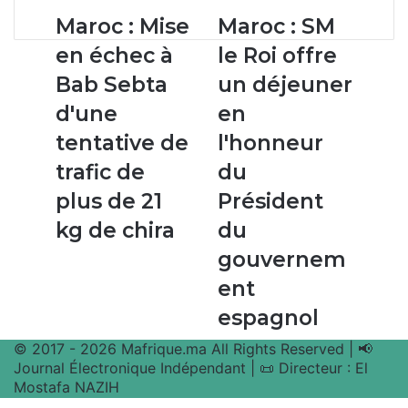
Maroc
Maroc :
Maroc : Mise
Maroc : SM
:
SM
en échec à
le Roi offre
Mise
le
en
Roi
Bab Sebta
un déjeuner
échec
offre
d'une
en
à
un
Bab
déjeuner
tentative de
l'honneur
Sebta
en
trafic de
du
d'une
l'honneur
tentative
du
plus de 21
Président
de
Président
kg de chira
du
trafic
du
de
gouvernement
gouvernem
plus
espagnol
ent
de
21
espagnol
kg
de
© 2017 - 2026 Mafrique.ma All Rights Reserved | 📢
chira
Journal Électronique Indépendant | 📜 Directeur : El
Mostafa NAZIH
Bouton