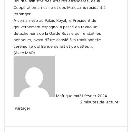
Bourita, ministre des Affaires étrangères, de la
Coopération africaine et des Marocains résidant à
l’étranger.
A son arrivée au Palais Royal, le Président du
gouvernement espagnol a passé en revue un
détachement de la Garde Royale qui rendait les
honneurs, avant d’être convié à la traditionnelle
cérémonie d’offrande de lait et de dattes ».
(Avec MAP)
Mafrique.ma
21 février 2024
2 minutes de lecture
Partager
Facebook
X
Linkedin
WhatsApp
Partager
par
email