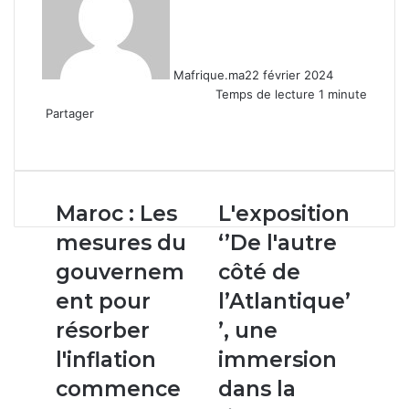
Mafrique.ma
22 février 2024
Temps de lecture 1 minute
Partager
Facebook
X
Linkedin
WhatsApp
Partager
par
email
Maroc :
L'exposition
Maroc : Les
L'exposition
Les
‘’De
mesures du
‘’De l'autre
mesures
l'autre
du
côté
gouvernem
côté de
gouvernement
de
ent pour
l’Atlantique’
pour
l’Atlantique’’,
résorber
une
résorber
’, une
l'inflation
immersion
l'inflation
immersion
commencent
dans
à
la
commence
dans la
donner
richesse