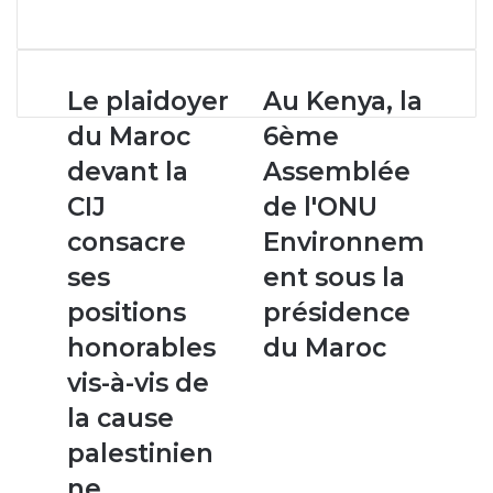
Facebook
X
Linkedin
WhatsApp
Partager
par
email
Le
Au
Le plaidoyer
Au Kenya, la
plaidoyer
Kenya,
du Maroc
6ème
du
la
Maroc
6ème
devant la
Assemblée
devant
Assemblée
CIJ
de l'ONU
la
de
CIJ
l'ONU
consacre
Environnem
consacre
Environnement
ses
ent sous la
ses
sous
positions
la
positions
présidence
honorables
présidence
honorables
du Maroc
vis-
du
à-
Maroc
vis-à-vis de
vis
la cause
de
la
palestinien
cause
ne
palestinienne