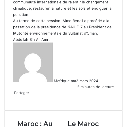
communauté internationale de ralentir le changement
climatique, restaurer la nature et les sols et endiguer la
pollution.
Au terme de cette session, Mme Benali a procédé à la
passation de la présidence de l’ANUE-7 au Président de
l’Autorité environnementale du Sultanat d’Oman,
Abdullah Bin Ali Amri.
Mafrique.ma
3 mars 2024
2 minutes de lecture
Partager
Facebook
X
Linkedin
WhatsApp
Partager
par
email
Maroc :
Le
Maroc : Au
Le Maroc