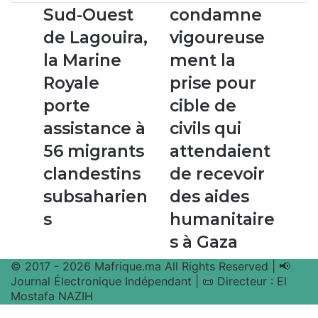
Au
Maroc
Sud-Ouest
condamne
Sud-
condamne
Ouest
vigoureusement
de Lagouira,
vigoureuse
de
la
la Marine
ment la
Lagouira,
prise
la
pour
Royale
prise pour
Marine
cible
porte
cible de
Royale
de
porte
civils
assistance à
civils qui
assistance
qui
56 migrants
attendaient
à
attendaient
56
de
clandestins
de recevoir
migrants
recevoir
subsaharien
des aides
clandestins
des
subsahariens
aides
s
humanitaire
humanitaires
s à Gaza
à
Gaza
© 2017 - 2026 Mafrique.ma All Rights Reserved | 📢
Journal Électronique Indépendant | 📜 Directeur : El
Mostafa NAZIH
Bouton