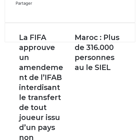
Partager
Facebook
X
Linkedin
WhatsApp
Partager
par
email
La
Maroc
La FIFA
Maroc : Plus
FIFA
:
approuve
de 316.000
approuve
Plus
un
de
un
personnes
amendement
316.000
amendeme
au le SIEL
de
personnes
l’IFAB
au
nt de l’IFAB
interdisant
le
interdisant
le
SIEL
transfert
le transfert
de
de tout
tout
joueur
joueur issu
issu
d’un pays
d’un
pays
non