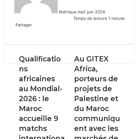
Mafrique.ma
2 juin 2024
Temps de lecture 1 minute
Partager
Facebook
X
Linkedin
WhatsApp
Partager
par
email
Qualifications
Au
Qualificatio
Au GITEX
africaines
GITEX
ns
Africa,
au
Africa,
Mondial-
porteurs
africaines
porteurs de
2026
de
au Mondial-
projets de
:
projets
le
de
2026 : le
Palestine et
Maroc
Palestine
Maroc
du Maroc
accueille
et
9
du
accueille 9
communiqu
matchs
Maroc
matchs
ent avec les
internationaux
communiquent
avec
internationa
marchés de