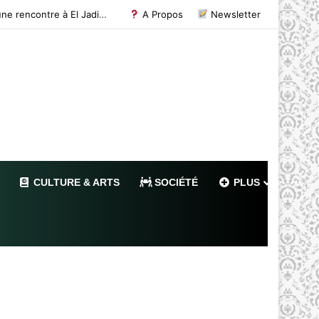
Maroc : L’approvisionnement en eau potable de Missour et Ouatat El Haj depuis le barrage Hassan II pleinement opérationnel avant fin 2026
A Propos
Newsletter
CULTURE & ARTS
SOCIÉTÉ
PLUS