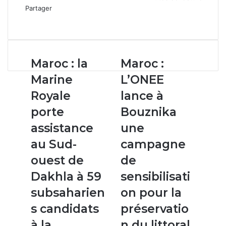
Partager
Facebook
X
Linkedin
WhatsApp
Partager
par
email
Maroc
Maroc :
Maroc : la
Maroc :
:
L’ONEE
Marine
L’ONEE
la
lance
Marine
à
Royale
lance à
Royale
Bouznika
porte
Bouznika
porte
une
assistance
campagne
assistance
une
au
de
au Sud-
campagne
Sud-
sensibilisation
ouest
pour
ouest de
de
de
la
Dakhla à 59
sensibilisati
Dakhla
préservation
à
du
subsaharien
on pour la
59
littoral
s candidats
préservatio
subsahariens
candidats
à la
n du littoral