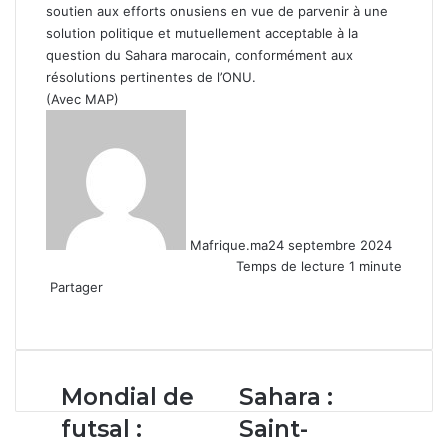
soutien aux efforts onusiens en vue de parvenir à une
solution politique et mutuellement acceptable à la
question du Sahara marocain, conformément aux
résolutions pertinentes de l’ONU.
(Avec MAP)
Mafrique.ma
24 septembre 2024
Temps de lecture 1 minute
Partager
Facebook
X
Linkedin
WhatsApp
Partager
par
email
Mondial
Sahara
Mondial de
Sahara :
de
:
futsal :
Saint-
futsal
Saint-