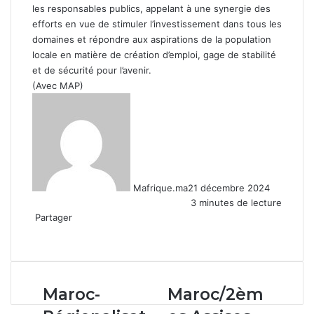
les responsables publics, appelant à une synergie des
efforts en vue de stimuler l’investissement dans tous les
domaines et répondre aux aspirations de la population
locale en matière de création d’emploi, gage de stabilité
et de sécurité pour l’avenir.
(Avec MAP)
Mafrique.ma
21 décembre 2024
3 minutes de lecture
Partager
Facebook
X
Linkedin
WhatsApp
Partager
par
email
Maroc-
Maroc/2èmes
Maroc-
Maroc/2èm
Régionalisation
Assises