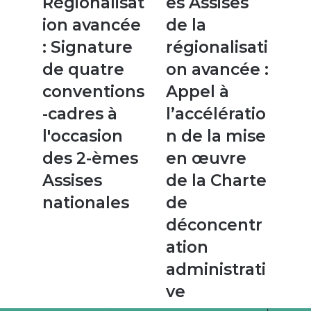
Régionalisat
es Assises
avancée
de
:
la
ion avancée
de la
Signature
régionalisation
: Signature
régionalisati
de
avancée
quatre
:
de quatre
on avancée :
conventions-
Appel
conventions
Appel à
cadres
à
à
l’accélération
-cadres à
l’accélératio
l'occasion
de
l'occasion
n de la mise
des
la
2-
mise
des 2-èmes
en œuvre
èmes
en
Assises
de la Charte
Assises
œuvre
nationales
de
nationales
de
la
déconcentr
Charte
de
ation
déconcentration
administrati
administrative
ve