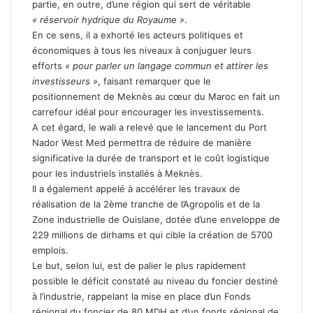
partie, en outre, d’une région qui sert de véritable
« réservoir hydrique du Royaume »
.
En ce sens, il a exhorté les acteurs politiques et
économiques à tous les niveaux à conjuguer leurs
efforts
« pour parler un langage commun et attirer les
investisseurs »
, faisant remarquer que le
positionnement de Meknès au cœur du Maroc en fait un
carrefour idéal pour encourager les investissements.
A cet égard, le wali a relevé que le lancement du Port
Nador West Med permettra de réduire de manière
significative la durée de transport et le coût logistique
pour les industriels installés à Meknès.
Il a également appelé à accélérer les travaux de
réalisation de la 2ème tranche de l’Agropolis et de la
Zone industrielle de Ouislane, dotée d’une enveloppe de
229 millions de dirhams et qui cible la création de 5700
emplois.
Le but, selon lui, est de palier le plus rapidement
possible le déficit constaté au niveau du foncier destiné
à l’industrie, rappelant la mise en place d’un Fonds
régional du foncier de 80 MDH et d’un fonds régional de