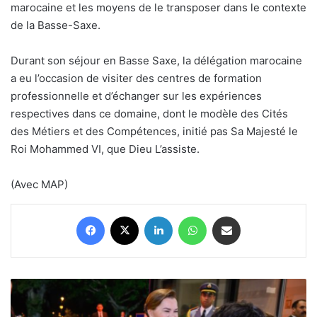
marocaine et les moyens de le transposer dans le contexte
de la Basse-Saxe.
Durant son séjour en Basse Saxe, la délégation marocaine
a eu l’occasion de visiter des centres de formation
professionnelle et d’échanger sur les expériences
respectives dans ce domaine, dont le modèle des Cités
des Métiers et des Compétences, initié pas Sa Majesté le
Roi Mohammed VI, que Dieu L’assiste.
(Avec MAP)
Facebook
X
Linkedin
WhatsApp
Partager par email
Maroc :
SAR
la