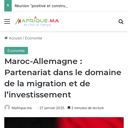
Réunion ‘’positive et constructive’’ à Rabat du Comité de direction de la FIFA
Menu
R
Accueil
/
Economie
Economie
Maroc-Allemagne :
Partenariat dans le domaine
de la migration et de
l’investissement
Mafrique.ma
27 janvier 2025
3 minutes de lecture