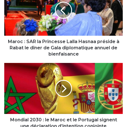
Princesse
Lalla
Hasnaa
préside
à
Rabat
le
Maroc : SAR la Princesse Lalla Hasnaa préside à
dîner
Rabat le dîner de Gala diplomatique annuel de
de
bienfaisance
Gala
diplomatique
Mondial
annuel
2030
de
:
bienfaisance
le
Maroc
et
le
Portugal
signent
une
Mondial 2030 : le Maroc et le Portugal signent
déclaration
une déclaration d’intention conjointe