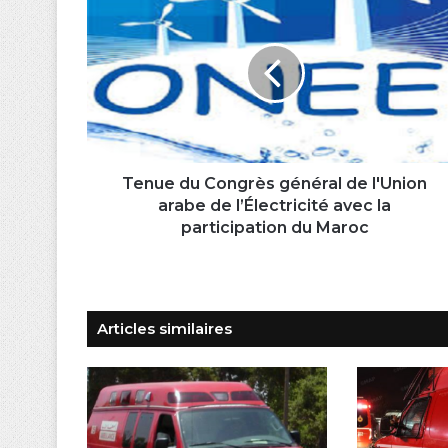
du
Congrès
général
de
l'Union
arabe
de
l’Électricité
avec
Tenue du Congrès général de l'Union
la
arabe de l’Électricité avec la
participation
participation du Maroc
du
Maroc
Articles similaires
er