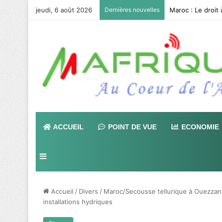
jeudi, 6 août 2026
Dernières nouvelles
ACCUEIL
POINT DE VUE
ECONOMIE
Sidebar (barre latérale)
Accueil
/
Divers
/
Maroc/Secousse tellurique à Ouezzane 
installations hydriques