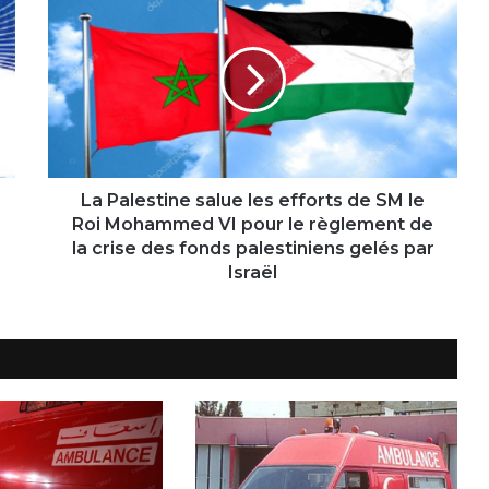
Palestine
salue
les
efforts
de
SM
le
Roi
Mohammed
La Palestine salue les efforts de SM le
VI
Roi Mohammed VI pour le règlement de
pour
la crise des fonds palestiniens gelés par
le
Israël
règlement
de
la
crise
des
fonds
palestiniens
gelés
par