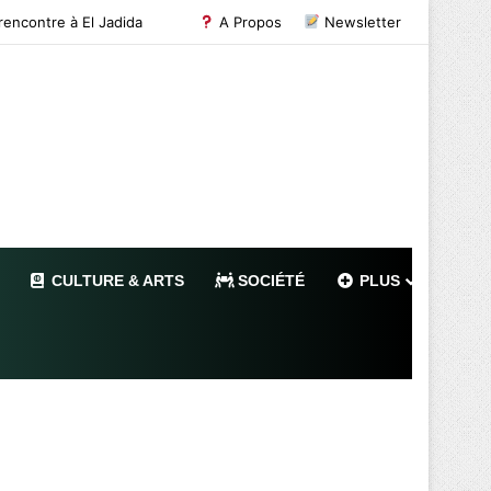
Maroc : L’approvisionnement en eau potable de Missour et Ouatat El Haj depuis le barrage Hassan II pleinement opérationnel avant fin 2026
A Propos
Newsletter
CULTURE & ARTS
SOCIÉTÉ
PLUS