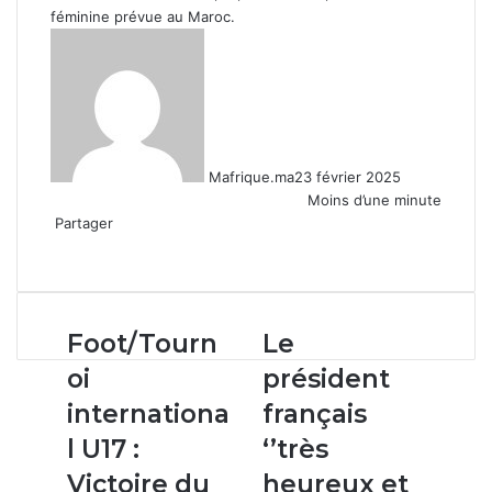
féminine prévue au Maroc.
Mafrique.ma
23 février 2025
Moins d’une minute
Partager
Facebook
X
Linkedin
WhatsApp
Partager
par
email
Foot/Tournoi
Le
Foot/Tourn
Le
international
président
oi
président
U17
français
:
‘’très
internationa
français
Victoire
heureux
l U17 :
‘’très
du
et
Maroc
très
Victoire du
heureux et