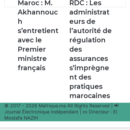
Maroc :
RDC :
Maroc : M.
RDC : Les
M.
Les
Akhannouc
administrat
Akhannouch
administrateurs
s’entretient
de
h
eurs de
avec
l’autorité
s’entretient
l’autorité de
le
de
Premier
régulation
avec le
régulation
ministre
des
Premier
des
français
assurances
s’imprègnent
ministre
assurances
des
français
s’imprègne
pratiques
marocaines
nt des
pratiques
marocaines
© 2017 - 2026 Mafrique.ma All Rights Reserved | 📢
Journal Électronique Indépendant | 📜 Directeur : El
Mostafa NAZIH
Bouton