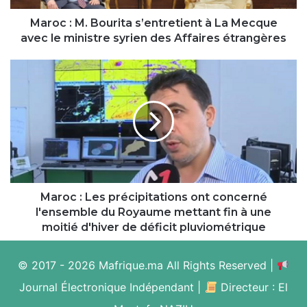
le
ministre
Maroc : M. Bourita s’entretient à La Mecque
syrien
avec le ministre syrien des Affaires étrangères
des
Affaires
Maroc :
étrangères
Les
précipitations
ont
concerné
l'ensemble
du
Royaume
mettant
fin
Maroc : Les précipitations ont concerné
à
l'ensemble du Royaume mettant fin à une
une
moitié d'hiver de déficit pluviométrique
moitié
d'hiver
© 2017 - 2026 Mafrique.ma All Rights Reserved |
de
déficit
Journal Électronique Indépendant |
Directeur : El
pluviométrique