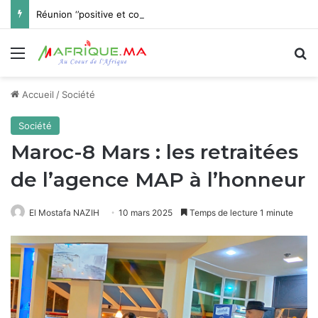
Réunion ‘’positive et constructive’’ à Rabat du Comité de direction de la FIFA
Menu
R
Accueil
/
Société
Société
Maroc-8 Mars : les retraitées
de l’agence MAP à l’honneur
El Mostafa NAZIH
10 mars 2025
Temps de lecture 1 minute