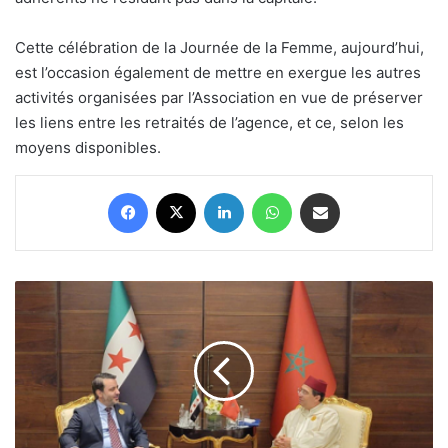
Cette célébration de la Journée de la Femme, aujourd’hui,
est l’occasion également de mettre en exergue les autres
activités organisées par l’Association en vue de préserver
les liens entre les retraités de l’agence, et ce, selon les
moyens disponibles.
Facebook
X
Linkedin
WhatsApp
Partager par email
Maroc :
M.
Bourita
s’entretient
à
La
Mecque
avec