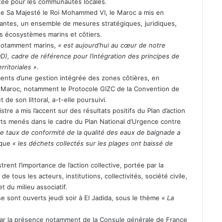
tée pour les communautés locales.
 de Sa Majesté le Roi Mohammed VI, le Maroc a mis en
nantes, un ensemble de mesures stratégiques, juridiques,
es écosystèmes marins et côtiers.
, notamment marins,
« est aujourd’hui au cœur de notre
, cadre de référence pour l’intégration des principes de
rritoriales »
.
ements d’une gestion intégrée des zones côtières, en
 Maroc, notamment le Protocole GIZC de la Convention de
de son littoral, a-t-elle poursuivi.
istre a mis l’accent sur des résultats positifs du Plan d’action
orts menés dans le cadre du Plan National d’Urgence contre
le taux de conformité de la qualité des eaux de baignade a
 que
« les déchets collectés sur les plages ont baissé de
ent l’importance de l’action collective, portée par la
 de tous les acteurs, institutions, collectivités, société civile,
t du milieu associatif.
e sont ouverts jeudi soir à El Jadida, sous le thème
« La
ar la présence notamment de la Consule générale de France