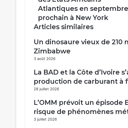
du
Atlantiques en septembr
Processus
des
prochain à New York
Etats
Articles similaires
Africains
Atlantiques
en
Un dinosaure vieux de 210 
septembre
Zimbabwe
prochain
à
3 août 2026
New
York
La BAD et la Côte d’Ivoire 
production de carburant à f
28 juillet 2026
L’OMM prévoit un épisode El
risque de phénomènes mét
3 juillet 2026