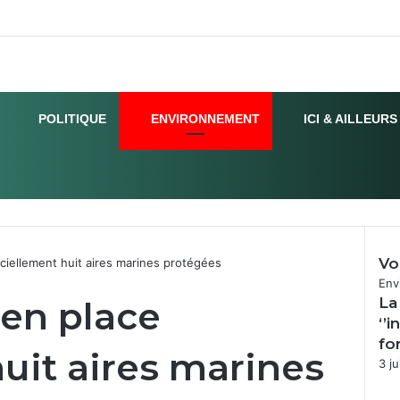
POLITIQUE
ENVIRONNEMENT
ICI & AILLEURS
Vo
iciellement huit aires marines protégées
Fer
Env
 en place
La
‘’
fo
huit aires marines
3 ju