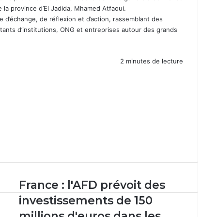
 la province d’El Jadida, Mhamed Atfaoui.
 d’échange, de réflexion et d’action, rassemblant des
tants d’institutions, ONG et entreprises autour des grands
2 minutes de lecture
France
France : l'AFD prévoit des
:
investissements de 150
l'AFD
prévoit
millions d'euros dans les