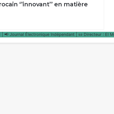
ocain ‘’innovant’’ en matière
| 📢 Journal Électronique Indépendant | 📜 Directeur : El 