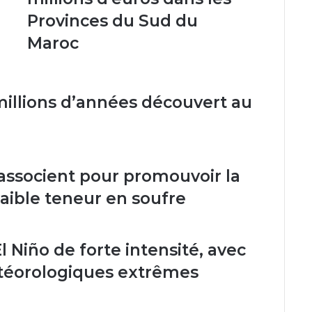
des
e
Provinces du Sud du
investissements
de
Maroc
150
millions
d'euros
dans
millions d’années découvert au
les
Provinces
du
Sud
du
s’associent pour promouvoir la
Maroc
aible teneur en soufre
 Niño de forte intensité, avec
éorologiques extrêmes