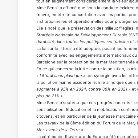
tout en augmentant considérablement la valeur ajou
Mme Benali a affirmé que sous la conduite éclairée
œuvre, en étroite concertation avec les parties pre
institutionnelles et opérationnelles pour protéger s
Elle a noté que la préservation des milieux fragiles
Stratégie Nationale de Développement Durable (SNDD)
durabilité dans toutes les politiques sectorielles et te
La loi sur le littoral a été adoptée, posant les fond
conformité avec les engagements internationaux du
Barcelone sur la protection de la mer Méditerranée et 
En ce qui concerne la lutte contre la pollution, la min
« Littoral sans plastique »
, en synergie avec les eff
la pollution marine accidentelle. Elle a indiqué que
« 
augmenté à 93% en 2024, contre 88% en 2021 »
et
plus de 21% »
.
Mme Benali a soutenu que ces progrès concrets illustr
sensibilisation, l’éducation et la mobilisation continue
citoyens, et en particulier de la jeunesse marocaine e
Les travaux de la 8ème édition du Forum de la Mer, s
Mer, avenir de la Terre »
.
La cérémonie d’ouverture du Forum a été marquée p