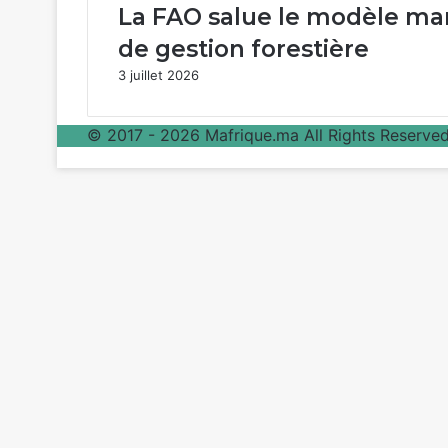
La FAO salue le modèle mar
de gestion forestière
3 juillet 2026
© 2017 - 2026 Mafrique.ma All Rights Reserved 
Bouton
retour
en
haut
de
la
page