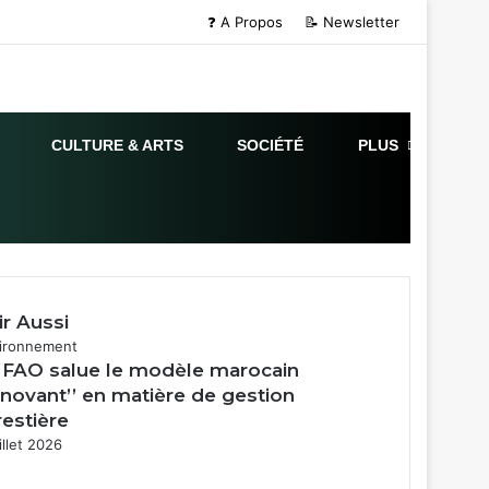
❓ A Propos
📝 Newsletter
CULTURE & ARTS
SOCIÉTÉ
PLUS
ir Aussi
mer
ironnement
 FAO salue le modèle marocain
innovant’’ en matière de gestion
restière
illet 2026