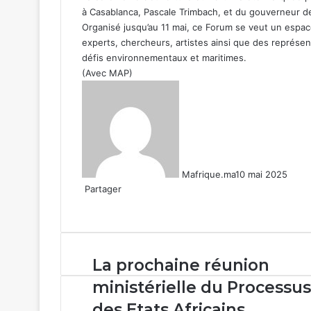
à Casablanca, Pascale Trimbach, et du gouverneur de
Organisé jusqu’au 11 mai, ce Forum se veut un espace
experts, chercheurs, artistes ainsi que des représen
défis environnementaux et maritimes.
(Avec MAP)
Mafrique.ma
10 mai 2025
Partager
Facebook
X
Linkedin
WhatsApp
Partager
par
email
La
La prochaine réunion
prochaine
ministérielle du Processus
réunion
ministérielle
des Etats Africains