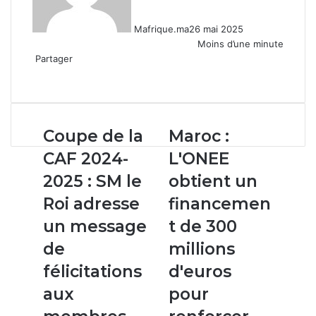
Mafrique.ma
26 mai 2025
Moins d’une minute
Partager
Facebook
X
Linkedin
WhatsApp
Partager
par
email
Coupe
Maroc :
Coupe de la
Maroc :
de
L'ONEE
CAF 2024-
L'ONEE
la
obtient
CAF
un
2025 : SM le
obtient un
2024-
financement
Roi adresse
financemen
2025
de
:
300
un message
t de 300
SM
millions
de
millions
le
d'euros
Roi
pour
félicitations
d'euros
adresse
renforcer
aux
pour
un
son
message
réseau