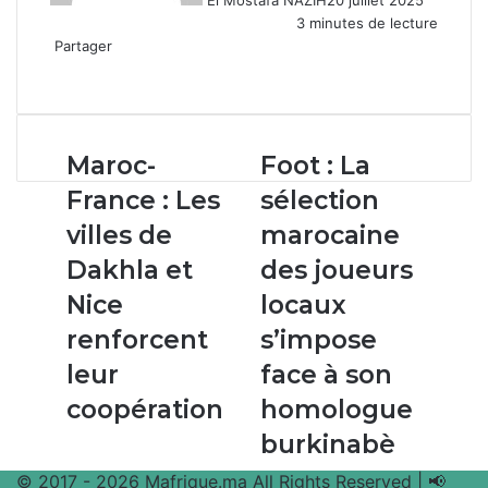
El Mostafa NAZIH
20 juillet 2025
3 minutes de lecture
Partager
Facebook
X
Linkedin
WhatsApp
Partager
par
email
Maroc-
Foot :
Maroc-
Foot : La
France
La
France : Les
sélection
:
sélection
Les
marocaine
villes de
marocaine
villes
des
Dakhla et
des joueurs
de
joueurs
Dakhla
locaux
Nice
locaux
et
s’impose
renforcent
s’impose
Nice
face
renforcent
à
leur
face à son
leur
son
coopération
homologue
coopération
homologue
burkinabè
burkinabè
© 2017 - 2026 Mafrique.ma All Rights Reserved | 📢