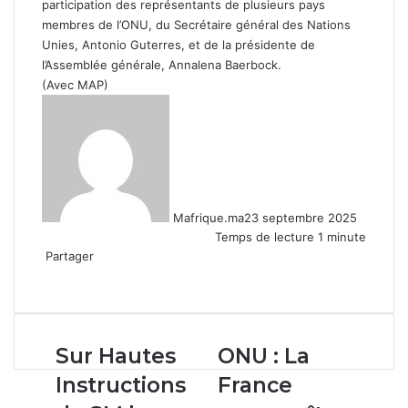
participation des représentants de plusieurs pays
membres de l’ONU, du Secrétaire général des Nations
Unies, Antonio Guterres, et de la présidente de
l’Assemblée générale, Annalena Baerbock.
(Avec MAP)
Mafrique.ma
23 septembre 2025
Temps de lecture 1 minute
Partager
Facebook
X
Linkedin
WhatsApp
Partager
par
email
Sur
ONU
Sur Hautes
ONU : La
Hautes
:
Instructions
France
Instructions
La
de
France