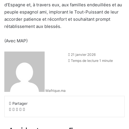
d’Espagne et, à travers eux, aux familles endeuillées et au
peuple espagnol ami, implorant le Tout-Puissant de leur
accorder patience et réconfort et souhaitant prompt
rétablissement aux blessés.
(Avec MAP)
21 janvier 2026
Temps de lecture 1 minute
Mafrique.ma
Partager
Facebook
X
Linkedin
WhatsApp
Partager
par
email
Accident
Espagne