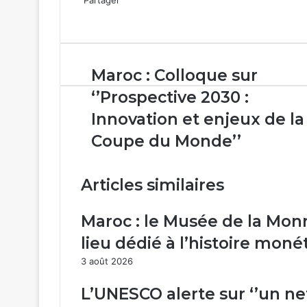
Facebook
X
Linkedin
WhatsApp
Partager
par
email
Maroc :
Maroc : Colloque sur
Colloque
‘’Prospective 2030 :
sur
‘’Prospective
Innovation et enjeux de la
2030
Coupe du Monde’’
:
Innovation
et
Articles similaires
enjeux
de
la
Maroc : le Musée de la Mo
Coupe
lieu dédié à l’histoire mon
du
Monde’’
3 août 2026
L’UNESCO alerte sur ‘’un net