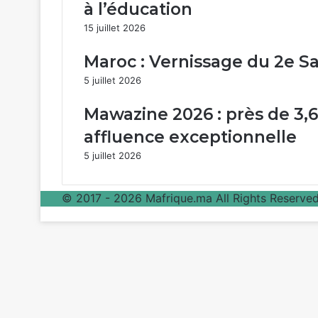
à l’éducation
15 juillet 2026
Maroc : Vernissage du 2e Sal
5 juillet 2026
Mawazine 2026 : près de 3,6 
affluence exceptionnelle
5 juillet 2026
© 2017 - 2026 Mafrique.ma All Rights Reserved 
Bouton
retour
en
haut
de
la
page