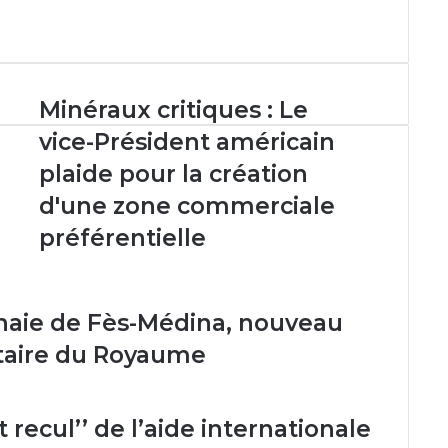
Minéraux
Minéraux critiques : Le
critiques
vice-Président américain
:
Le
plaide pour la création
vice-
d'une zone commerciale
Président
américain
préférentielle
plaide
pour
la
création
nnaie de Fès-Médina, nouveau
d'une
étaire du Royaume
zone
commerciale
préférentielle
 recul’’ de l’aide internationale