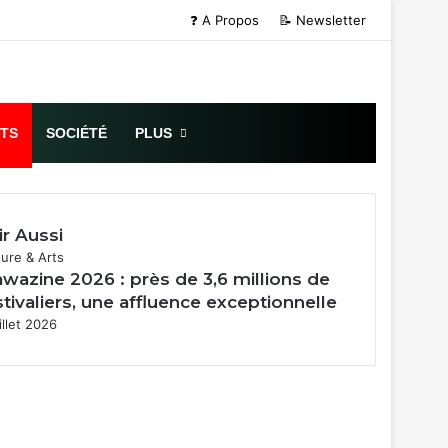
❓ A Propos
📝 Newsletter
Sidebar (barre
RTS
SOCIÉTÉ
PLUS
ir Aussi
mer
ture & Arts
wazine 2026 : près de 3,6 millions de
stivaliers, une affluence exceptionnelle
illet 2026