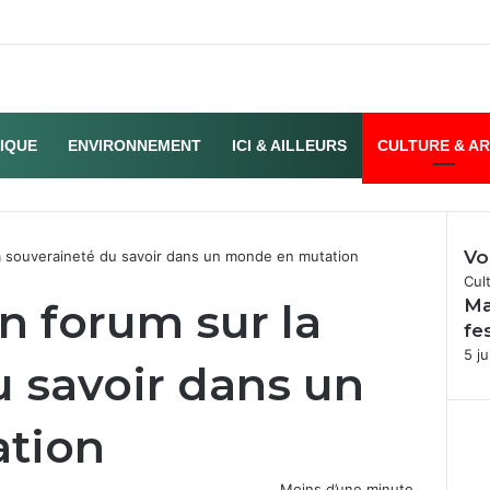
TIQUE
ENVIRONNEMENT
ICI & AILLEURS
CULTURE & A
Vo
la souveraineté du savoir dans un monde en mutation
Fer
Cul
n forum sur la
Ma
fe
5 ju
u savoir dans un
tion
Moins d’une minute