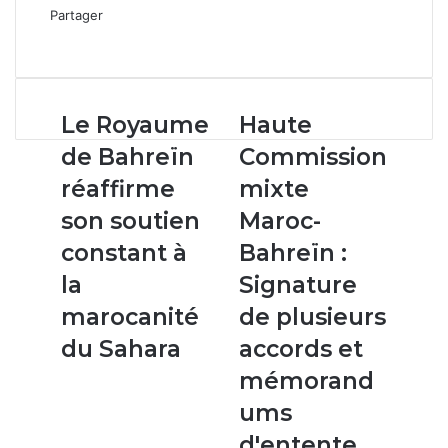
Partager
Facebook
X
Linkedin
WhatsApp
Partager
par
email
Le
Haute
Le Royaume
Haute
Royaume
Commission
de Bahreïn
Commission
de
mixte
Bahreïn
Maroc-
réaffirme
mixte
réaffirme
Bahreïn
son soutien
Maroc-
son
:
soutien
Signature
constant à
Bahreïn :
constant
de
la
Signature
à
plusieurs
la
accords
marocanité
de plusieurs
marocanité
et
du Sahara
accords et
du
mémorandums
Sahara
d'entente
mémorand
ums
d'entente