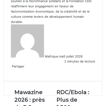
soutien à la microfinance solidaire et la Fondation CDG
réaffirment leur engagement en faveur de
l’autonomisation économique, de la créativité et de la
culture comme leviers de développement humain
durable.
Mafrique.ma
5 juillet 2026
2 minutes de lecture
Partager
Facebook
X
Linkedin
WhatsApp
Partager
par
email
Mawazine
RDC/Ebola
Mawazine
RDC/Ebola :
2026
:
2026 : près
Plus de
:
Plus
près
de