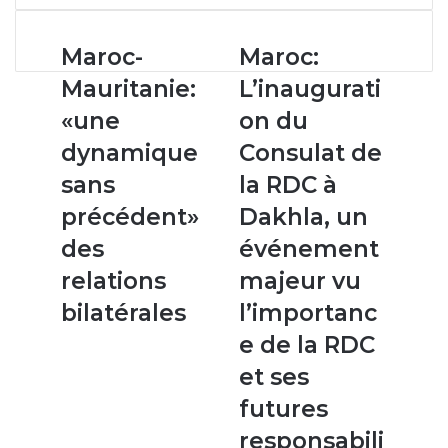
email
Maroc-
Maroc:
Maroc-
Maroc:
Mauritanie:
L’inauguration
Mauritanie:
L’inaugurati
«une
du
dynamique
Consulat
«une
on du
sans
de
dynamique
Consulat de
précédent»
la
des
RDC
sans
la RDC à
relations
à
précédent»
Dakhla, un
bilatérales
Dakhla,
un
des
événement
événement
relations
majeur vu
majeur
vu
bilatérales
l’importanc
l’importance
e de la RDC
de
la
et ses
RDC
futures
et
ses
responsabili