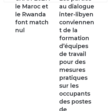
2021
parties
le Maroc et
au dialogue
:
au
le
dialogue
le Rwanda
inter-libyen
Maroc
inter-
font match
conviennen
et
libyen
le
conviennent
nul
t de la
Rwanda
de
formation
font
la
match
formation
d’équipes
nul
d’équipes
de travail
de
travail
pour des
pour
mesures
des
mesures
pratiques
pratiques
sur les
sur
les
occupants
occupants
des postes
des
postes
de