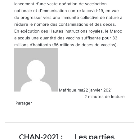
lancement d’une vaste opération de vaccination
nationale et d’immunisation contre la covid-19, en vue
de progresser vers une immunité collective de nature à
réduire le nombre des contaminations et des décès.
En exécution des Hautes instructions royales, le Maroc
a acquis une quantité des vaccins suffisante pour 33
millions d’habitants (66 millions de doses de vaccins).
Mafrique.ma
22 janvier 2021
2 minutes de lecture
Partager
Facebook
X
Linkedin
WhatsApp
Partager
par
email
CHAN-
Les
CHAN-2021 :
Les parties