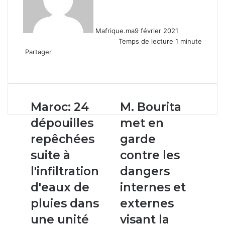
Mafrique.ma
9 février 2021
Temps de lecture 1 minute
Partager
Facebook
X
Linkedin
WhatsApp
Partager
par
email
Maroc:
M.
Maroc: 24
M. Bourita
24
Bourita
dépouilles
met en
dépouilles
met
repêchées
en
repêchées
garde
suite
garde
suite à
contre les
à
contre
l'infiltration
les
l'infiltration
dangers
d'eaux
dangers
d'eaux de
internes et
de
internes
pluies
et
pluies dans
externes
dans
externes
une unité
visant la
une
visant