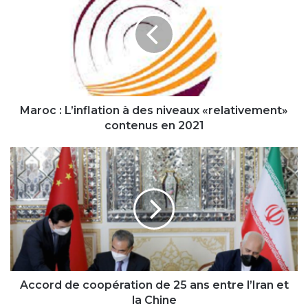
L’inflation
à
des
niveaux
«relativement»
contenus
en
2021
Maroc : L’inflation à des niveaux «relativement»
contenus en 2021
Accord
de
coopération
de
25
ans
entre
l’Iran
et
la
Accord de coopération de 25 ans entre l’Iran et
Chine
la Chine