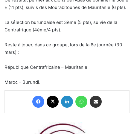
E (11 pts), suivis des Mourabitounes de Mauritanie (6 pts).
La sélection burundaise est 3ème (5 pts), suivie de la
Centrafrique (4ème/4 pts).
Reste à jouer, dans ce groupe, lors de la 6e journée (30
mars) :
République Centrafricaine – Mauritanie
Maroc – Burundi.
Facebook
X
Linkedin
WhatsApp
Partager par email
Maroc
: