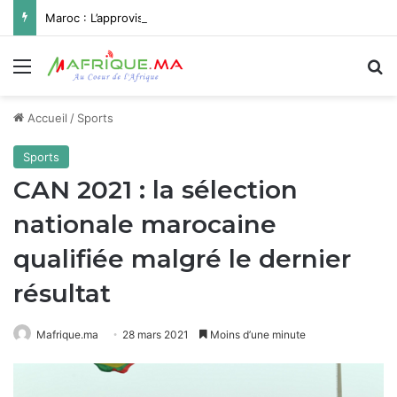
Maroc : L’approvisionnement en eau potable de Missour et Ouatat El Haj depuis le barrage Hassan II pleinement opérationnel avant fin 2026
Menu
R
Accueil
/
Sports
Sports
CAN 2021 : la sélection
nationale marocaine
qualifiée malgré le dernier
résultat
Mafrique.ma
28 mars 2021
Moins d’une minute