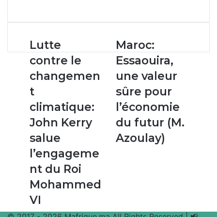
Facebook
X
Linkedin
WhatsApp
Partager
par
email
Lutte
Maroc:
Lutte
Maroc:
contre
Essaouira,
contre le
Essaouira,
le
une
changement
valeur
changemen
une valeur
climatique:
sûre
t
sûre pour
John
pour
Kerry
l’économie
climatique:
l’économie
salue
du
John Kerry
du futur (M.
l’engagement
futur
du
(M.
salue
Azoulay)
Roi
Azoulay)
l’engageme
Mohammed
VI
nt du Roi
Mohammed
VI
© 2017 - 2026 Mafrique.ma All Rights Reserved | 📢