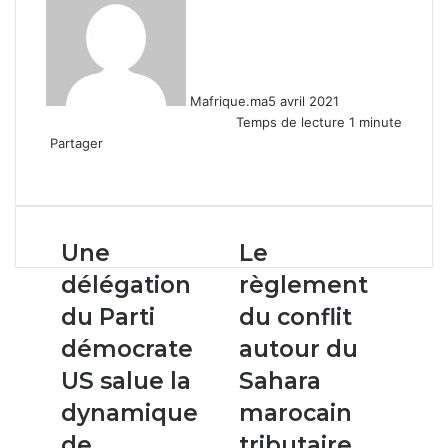
Mafrique.ma
5 avril 2021
Temps de lecture 1 minute
Partager
Facebook
X
Linkedin
WhatsApp
Partager
par
email
Une
Le
Une
Le
délégation
règlement
délégation
règlement
du
du
Parti
conflit
du Parti
du conflit
démocrate
autour
démocrate
autour du
US
du
salue
Sahara
US salue la
Sahara
la
marocain
dynamique
marocain
dynamique
tributaire
de
d’un
de
tributaire