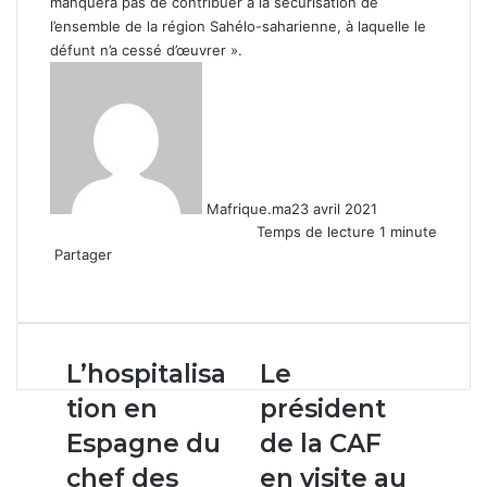
manquera pas de contribuer à la sécurisation de
l’ensemble de la région Sahélo-saharienne, à laquelle le
défunt n’a cessé d’œuvrer ».
Mafrique.ma
23 avril 2021
Temps de lecture 1 minute
Partager
Facebook
X
Linkedin
WhatsApp
Partager
par
email
L’hospitalisation
Le
L’hospitalisa
Le
en
président
tion en
président
Espagne
de
du
la
Espagne du
de la CAF
chef
CAF
chef des
en visite au
des
en