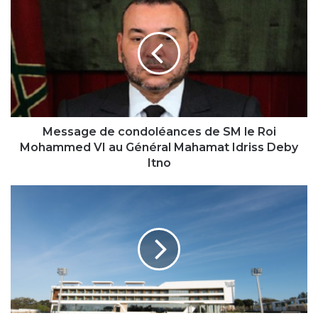
de
condoléances
de
SM
le
Roi
Mohammed
VI
au
Message de condoléances de SM le Roi
Général
Mohammed VI au Général Mahamat Idriss Deby
Mahamat
Itno
Idriss
Deby
Le
Itno
président
de
la
CAF
au
Maroc:
Académies
des