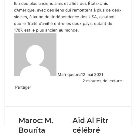
l’un des plus anciens amis et alliés des États-Unis
d’Amérique, avec des liens qui remontent à plus de deux
siècles, à l’aube de l’indépendance des USA, ajoutant
que le Traité d’amitié entre les deux pays, datant de
1787, est le plus ancien au monde.
Mafrique.ma
12 mai 2021
2 minutes de lecture
Partager
Facebook
X
Linkedin
WhatsApp
Partager
par
email
Maroc:
Aïd
Maroc: M.
Aïd Al Fitr
M.
Al
Bourita
célébré
Bourita
Fitr