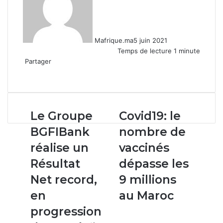
Mafrique.ma
5 juin 2021
Temps de lecture 1 minute
Partager
Facebook
X
Linkedin
WhatsApp
Partager
par
email
Le
Covid19:
Le Groupe
Covid19: le
Groupe
le
BGFIBank
nombre de
BGFIBank
nombre
réalise
de
réalise un
vaccinés
un
vaccinés
Résultat
dépasse les
Résultat
dépasse
Net
les
Net record,
9 millions
record,
9
en
au Maroc
en
millions
progression
au
progression
de
Maroc