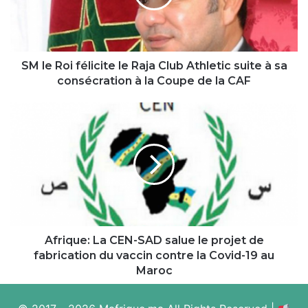
Raja
Club
Athletic
suite
à
SM le Roi félicite le Raja Club Athletic suite à sa
sa
consécration à la Coupe de la CAF
consécration
à
Afrique:
la
La
Coupe
CEN-
de
SAD
la
salue
CAF
le
projet
de
fabrication
du
Afrique: La CEN-SAD salue le projet de
vaccin
fabrication du vaccin contre la Covid-19 au
contre
Maroc
la
Covid-