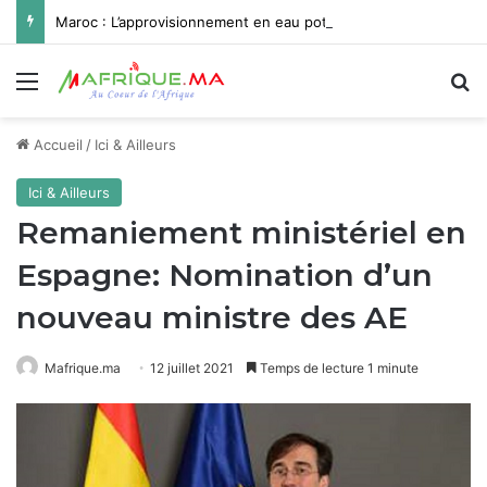
Maroc : L’approvisionnement en eau potable de Missour et Ouatat El Haj depuis le barrage Hassan II pleinement opérationnel avant fin 2026
Menu
R
Accueil
/
Ici & Ailleurs
Ici & Ailleurs
Remaniement ministériel en
Espagne: Nomination d’un
nouveau ministre des AE
Mafrique.ma
12 juillet 2021
Temps de lecture 1 minute