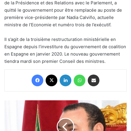
de la Présidence et des Relations avec le Parlement, a
quitté le gouvernement pour être remplacée au poste de
première vice-présidente par Nadia Calviño, actuelle
ministre de l’Economie et numéro trois de l’exécutif.
Il s’agit de la troisième restructuration ministérielle en
Espagne depuis l’investiture du gouvernement de coalition
en Espagne en janvier 2020. Le nouveau gouvernement
tiendra mardi son premier Conseil des ministres.
Facebook
X
Linkedin
WhatsApp
Partager par email
SM
le
Roi
félicite
le