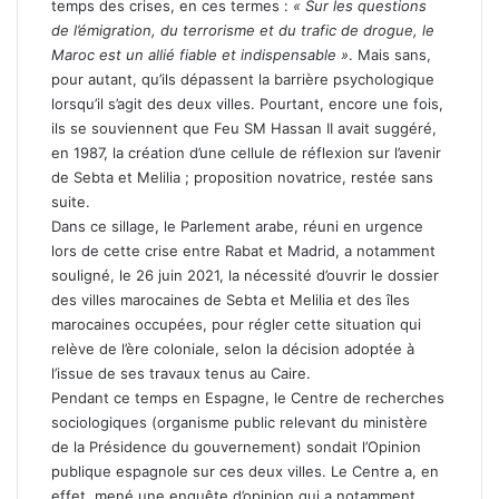
temps des crises, en ces termes :
« Sur les questions
de l’émigration, du terrorisme et du trafic de drogue, le
Maroc est un allié fiable et indispensable »
. Mais sans,
pour autant, qu’ils dépassent la barrière psychologique
lorsqu’il s’agit des deux villes. Pourtant, encore une fois,
ils se souviennent que Feu SM Hassan II avait suggéré,
en 1987, la création d’une cellule de réflexion sur l’avenir
de Sebta et Melilia ; proposition novatrice, restée sans
suite.
Dans ce sillage, le Parlement arabe, réuni en urgence
lors de cette crise entre Rabat et Madrid, a notamment
souligné, le 26 juin 2021, la nécessité d’ouvrir le dossier
des villes marocaines de Sebta et Melilia et des îles
marocaines occupées, pour régler cette situation qui
relève de l’ère coloniale, selon la décision adoptée à
l’issue de ses travaux tenus au Caire.
Pendant ce temps en Espagne, le Centre de recherches
sociologiques (organisme public relevant du ministère
de la Présidence du gouvernement) sondait l’Opinion
publique espagnole sur ces deux villes. Le Centre a, en
effet, mené une enquête d’opinion qui a notamment