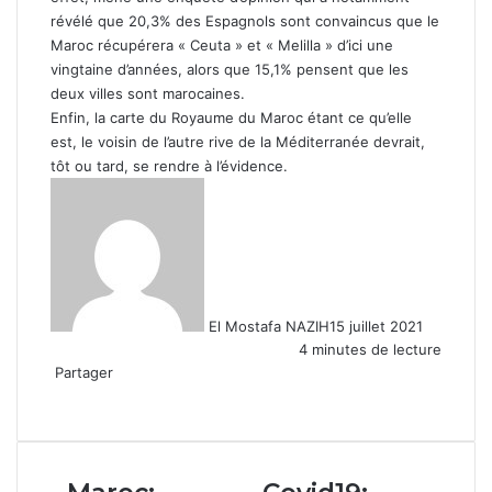
révélé que 20,3% des Espagnols sont convaincus que le
Maroc récupérera « Ceuta » et « Melilla » d’ici une
vingtaine d’années, alors que 15,1% pensent que les
deux villes sont marocaines.
Enfin, la carte du Royaume du Maroc étant ce qu’elle
est, le voisin de l’autre rive de la Méditerranée devrait,
tôt ou tard, se rendre à l’évidence.
El Mostafa NAZIH
15 juillet 2021
4 minutes de lecture
Partager
Facebook
X
Linkedin
WhatsApp
Partager
par
email
Maroc:
Covid19: