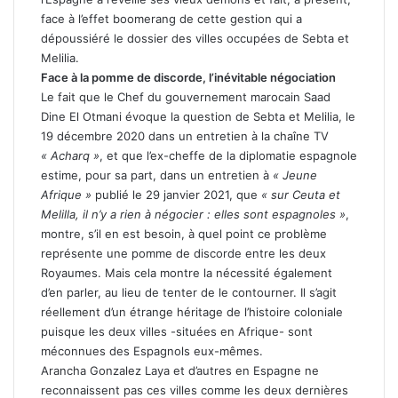
face à l’effet boomerang de cette gestion qui a
dépoussiéré le dossier des villes occupées de Sebta et
Melilia.
Face à la pomme de discorde, l’inévitable négociation
Le fait que le Chef du gouvernement marocain Saad
Dine El Otmani évoque la question de Sebta et Melilia, le
19 décembre 2020 dans un entretien à la chaîne TV
« Acharq »
, et que l’ex-cheffe de la diplomatie espagnole
estime, pour sa part, dans un entretien à
« Jeune
Afrique »
publié le 29 janvier 2021, que
« sur Ceuta et
Melilla, il n’y a rien à négocier : elles sont espagnoles »
,
montre, s’il en est besoin, à quel point ce problème
représente une pomme de discorde entre les deux
Royaumes. Mais cela montre la nécessité également
d’en parler, au lieu de tenter de le contourner. Il s’agit
réellement d’un étrange héritage de l’histoire coloniale
puisque les deux villes -situées en Afrique- sont
méconnues des Espagnols eux-mêmes.
Arancha Gonzalez Laya et d’autres en Espagne ne
reconnaissent pas ces villes comme les deux dernières