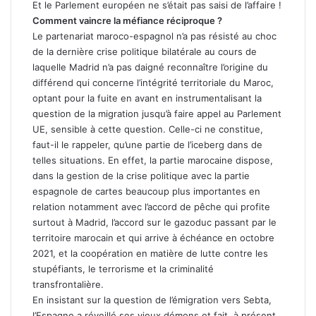
Et le Parlement européen ne s’était pas saisi de l’affaire !
Comment vaincre la méfiance réciproque ?
Le partenariat maroco-espagnol n’a pas résisté au choc
de la dernière crise politique bilatérale au cours de
laquelle Madrid n’a pas daigné reconnaître l’origine du
différend qui concerne l’intégrité territoriale du Maroc,
optant pour la fuite en avant en instrumentalisant la
question de la migration jusqu’à faire appel au Parlement
UE, sensible à cette question. Celle-ci ne constitue,
faut-il le rappeler, qu’une partie de l’iceberg dans de
telles situations. En effet, la partie marocaine dispose,
dans la gestion de la crise politique avec la partie
espagnole de cartes beaucoup plus importantes en
relation notamment avec l’accord de pêche qui profite
surtout à Madrid, l’accord sur le gazoduc passant par le
territoire marocain et qui arrive à échéance en octobre
2021, et la coopération en matière de lutte contre les
stupéfiants, le terrorisme et la criminalité
transfrontalière.
En insistant sur la question de l’émigration vers Sebta,
l’Espagne a réveillé ses vieux démons et fait, à présent,