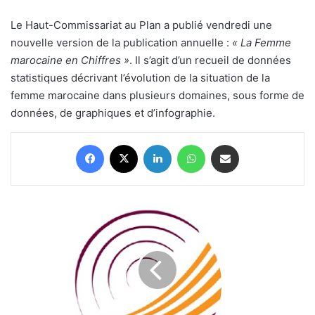
Le Haut-Commissariat au Plan a publié vendredi une
nouvelle version de la publication annuelle :
« La Femme
marocaine en Chiffres »
. Il s’agit d’un recueil de données
statistiques décrivant l’évolution de la situation de la
femme marocaine dans plusieurs domaines, sous forme de
données, de graphiques et d’infographie.
Facebook
X
Linkedin
WhatsApp
Partager par email
«
La
Femme
marocaine
en
Chiffres
: