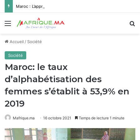
Maroc : L’approvisionnement en eau potable de Missour et Ouatat El Haj depuis le barrage Hassan II pleinement opérationnel avant fin 2026
Menu
R
Accueil
/
Société
Société
Maroc: le taux
d’alphabétisation des
femmes s’établit à 53,9% en
2019
Mafrique.ma
16 octobre 2021
Temps de lecture 1 minute