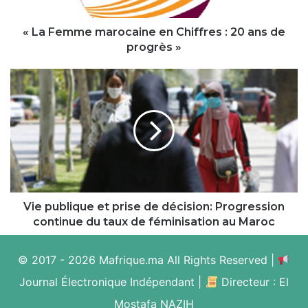
20
ans
de
« La Femme marocaine en Chiffres : 20 ans de
progrès
progrès »
»
Vie
publique
et
prise
de
décision:
Progression
continue
du
taux
Vie publique et prise de décision: Progression
de
continue du taux de féminisation au Maroc
féminisation
au
© 2017 - 2026 Mafrique.ma All Rights Reserved |
Maroc
Journal Électronique Indépendant |
Directeur : El
Mostafa NAZIH