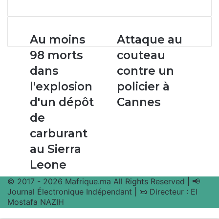
par
email
Au
Attaque
Au moins
Attaque au
moins
au
98 morts
couteau
98
couteau
morts
contre
dans
contre un
dans
un
l'explosion
policier à
l'explosion
policier
d'un
à
d'un dépôt
Cannes
dépôt
Cannes
de
de
carburant
carburant
au
au Sierra
Sierra
Leone
Leone
© 2017 - 2026 Mafrique.ma All Rights Reserved | 📢
Journal Électronique Indépendant | 📜 Directeur : El
Mostafa NAZIH
Bouton