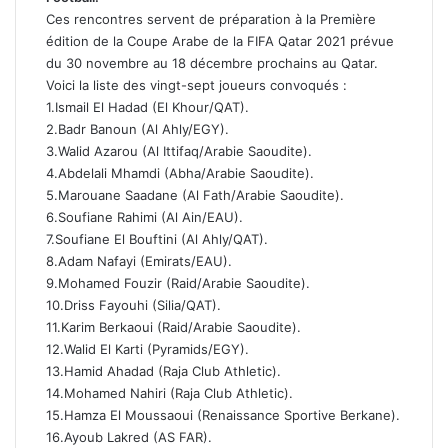
Ces rencontres servent de préparation à la Première
édition de la Coupe Arabe de la FIFA Qatar 2021 prévue
du 30 novembre au 18 décembre prochains au Qatar.
Voici la liste des vingt-sept joueurs convoqués :
1.Ismail El Hadad (El Khour/QAT).
2.Badr Banoun (Al Ahly/EGY).
3.Walid Azarou (Al Ittifaq/Arabie Saoudite).
4.Abdelali Mhamdi (Abha/Arabie Saoudite).
5.Marouane Saadane (Al Fath/Arabie Saoudite).
6.Soufiane Rahimi (Al Ain/EAU).
7.Soufiane El Bouftini (Al Ahly/QAT).
8.Adam Nafayi (Emirats/EAU).
9.Mohamed Fouzir (Raid/Arabie Saoudite).
10.Driss Fayouhi (Silia/QAT).
11.Karim Berkaoui (Raid/Arabie Saoudite).
12.Walid El Karti (Pyramids/EGY).
13.Hamid Ahadad (Raja Club Athletic).
14.Mohamed Nahiri (Raja Club Athletic).
15.Hamza El Moussaoui (Renaissance Sportive Berkane).
16.Ayoub Lakred (AS FAR).