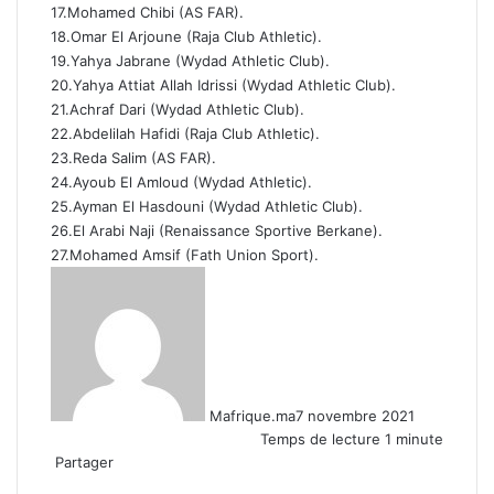
17.Mohamed Chibi (AS FAR).
18.Omar El Arjoune (Raja Club Athletic).
19.Yahya Jabrane (Wydad Athletic Club).
20.Yahya Attiat Allah Idrissi (Wydad Athletic Club).
21.Achraf Dari (Wydad Athletic Club).
22.Abdelilah Hafidi (Raja Club Athletic).
23.Reda Salim (AS FAR).
24.Ayoub El Amloud (Wydad Athletic).
25.Ayman El Hasdouni (Wydad Athletic Club).
26.El Arabi Naji (Renaissance Sportive Berkane).
27.Mohamed Amsif (Fath Union Sport).
Mafrique.ma
7 novembre 2021
Temps de lecture 1 minute
Partager
Facebook
X
Linkedin
WhatsApp
Partager