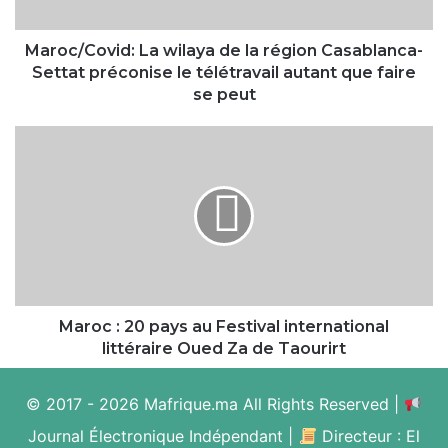
Settat
préconise
le
Maroc/Covid: La wilaya de la région Casablanca-
télétravail
Settat préconise le télétravail autant que faire
autant
se peut
que
faire
Maroc :
se
20
peut
pays
au
Festival
international
littéraire
Oued
Za
de
Maroc : 20 pays au Festival international
Taourirt
littéraire Oued Za de Taourirt
© 2017 - 2026 Mafrique.ma All Rights Reserved |
Journal Électronique Indépendant |
Directeur : El