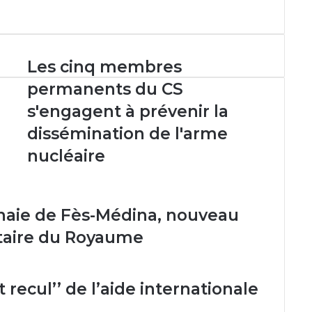
Les
Les cinq membres
cinq
permanents du CS
membres
permanents
s'engagent à prévenir la
du
dissémination de l'arme
CS
s'engagent
nucléaire
à
prévenir
la
dissémination
nnaie de Fès-Médina, nouveau
de
étaire du Royaume
l'arme
nucléaire
 recul’’ de l’aide internationale