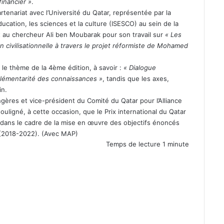
financier »
.
rtenariat avec l’Université du Qatar, représentée par la
ucation, les sciences et la culture (ISESCO) au sein de la
nt au chercheur Ali ben Moubarak pour son travail sur
« Les
 civilisationnelle à travers le projet réformiste de Mohamed
é le thème de la 4ème édition, à savoir :
« Dialogue
mplémentarité des connaissances »
, tandis que les axes,
in.
ngères et vice-président du Comité du Qatar pour l’Alliance
uligné, à cette occasion, que le Prix international du Qatar
it dans le cadre de la mise en œuvre des objectifs énoncés
ns (2018-2022). (Avec MAP)
Temps de lecture 1 minute