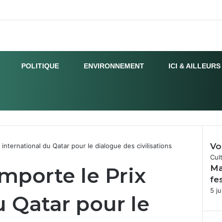
POLITIQUE
ENVIRONNEMENT
ICI & AILLEURS
Vo
international du Qatar pour le dialogue des civilisations
Fer
Cul
mporte le Prix
Ma
fe
5 ju
u Qatar pour le