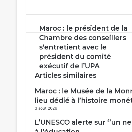
Facebook
X
Linkedin
WhatsApp
Partager
par
email
Maroc :
Maroc : le président de la
le
Chambre des conseillers
président
de
s'entretient avec le
la
président du comité
Chambre
des
exécutif de l’UPA
conseillers
Articles similaires
s'entretient
avec
le
Maroc : le Musée de la Mo
président
lieu dédié à l’histoire mon
du
comité
3 août 2026
exécutif
de
L’UNESCO alerte sur ‘’un net
l’UPA
à l’éducation