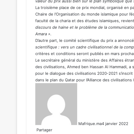
valeur du prix aussi bien sur le plan symbolique que 
La troisième place de ce prix mondial, organisé en pa
Chaire de l’Organisation du monde islamique pour l’éd
faculté de la charia et des études islamiques, revie
discours de haine et le problème de la communication
Amara »
.
D’autre part, le comité scientifique du prix a annonc
scientifique : vers un cadre civilisationnel de la co
critères et conditions seront publiés en mars procha
Le secrétaire général du ministère des Affaires étra
des civilisations, Ahmed ben Hassan Al Hammadi, a so
pour le dialogue des civilisations 2020-2021 s’inscr
dans le plan du Qatar pour l’Alliance des civilisatio
Mafrique.ma
4 janvier 2022
Partager