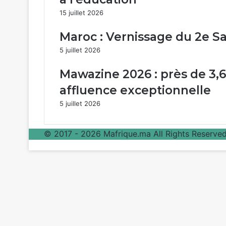
15 juillet 2026
Maroc : Vernissage du 2e Sal
5 juillet 2026
Mawazine 2026 : près de 3,6 
affluence exceptionnelle
5 juillet 2026
© 2017 - 2026 Mafrique.ma All Rights Reserved 
Bouton
retour
en
haut
de
la
page