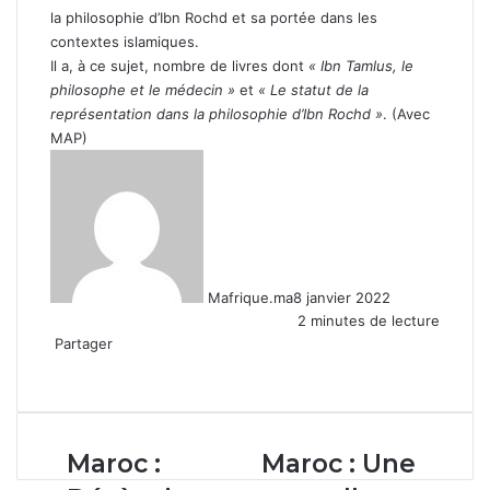
la philosophie d’Ibn Rochd et sa portée dans les
contextes islamiques.
Il a, à ce sujet, nombre de livres dont
« Ibn Tamlus, le
philosophe et le médecin »
et
« Le statut de la
représentation dans la philosophie d’Ibn Rochd »
. (Avec
MAP)
Mafrique.ma
8 janvier 2022
2 minutes de lecture
Partager
Facebook
X
Linkedin
WhatsApp
Partager
par
email
Maroc :
Maroc :
Maroc :
Maroc : Une
Décès
Une