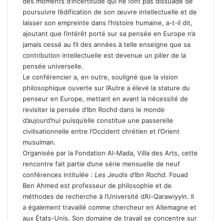
des moments d’incertitude qui ne l’ont pas dissuadé de
poursuivre l’édification de son œuvre intellectuelle et de
laisser son empreinte dans l’histoire humaine, a-t-il dit,
ajoutant que l’intérêt porté sur sa pensée en Europe n’a
jamais cessé au fil des années à telle enseigne que sa
contribution intellectuelle est devenue un pilier de la
pensée universelle.
Le conférencier a, en outre, souligné que la vision
philosophique ouverte sur l’Autre a élevé la stature du
penseur en Europe, mettant en avant la nécessité de
revisiter la pensée d’Ibn Rochd dans le monde
d’aujourd’hui puisqu’elle constitue une passerelle
civilisationnelle entre l’Occident chrétien et l’Orient
musulman.
Organisée par la Fondation Al-Mada, Villa des Arts, cette
rencontre fait partie d’une série mensuelle de neuf
conférences intitulée :
Les Jeudis d’Ibn Rochd
. Fouad
Ben Ahmed est professeur de philosophie et de
méthodes de recherche à l’Université d’Al-Qarawiyyin. Il
a également travaillé comme chercheur en Allemagne et
aux États-Unis. Son domaine de travail se concentre sur