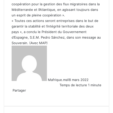
coopération pour la gestion des flux migratoires dans la
Méditerranée et l’Atlantique, en agissant toujours dans
un esprit de pleine coopération ».
« Toutes ces actions seront entreprises dans le but de
garantir la stabilité et l’intégrité territoriale des deux
pays », a conclu le Président du Gouvernement
d’Espagne, S.E.M. Pedro Sánchez, dans son message au
Souverain. (Avec MAP)
Mafrique.ma
18 mars 2022
Temps de lecture 1 minute
Partager
Facebook
X
Linkedin
WhatsApp
Partager
par
email