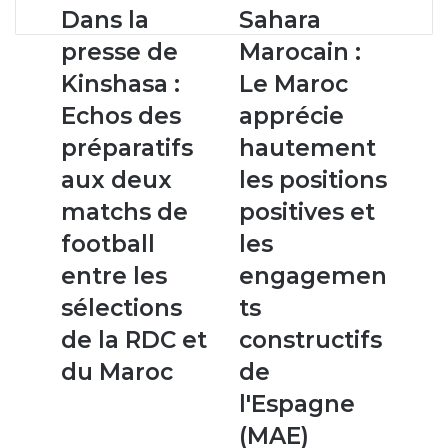
Dans
Sahara
Dans la
Sahara
la
Marocain
presse de
Marocain :
presse
:
de
Le
Kinshasa :
Le Maroc
Kinshasa :
Maroc
Echos des
apprécie
Echos
apprécie
des
hautement
préparatifs
hautement
préparatifs
les
aux deux
les positions
aux
positions
deux
positives
matchs de
positives et
matchs
et
football
les
de
les
football
engagements
entre les
engagemen
entre
constructifs
sélections
ts
les
de
sélections
l'Espagne
de la RDC et
constructifs
de
(MAE)
du Maroc
de
la
RDC
l'Espagne
et
(MAE)
du