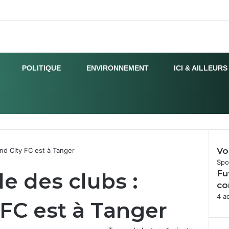
POLITIQUE
ENVIRONNEMENT
ICI & AILLEURS
Vo
nd City FC est à Tanger
Fer
Spo
 des clubs :
Fu
co
4 a
 FC est à Tanger