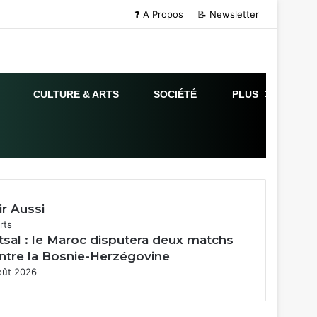
❓ A Propos
📝 Newsletter
CULTURE & ARTS
SOCIÉTÉ
PLUS
ir Aussi
mer
rts
tsal : le Maroc disputera deux matchs
ntre la Bosnie-Herzégovine
oût 2026