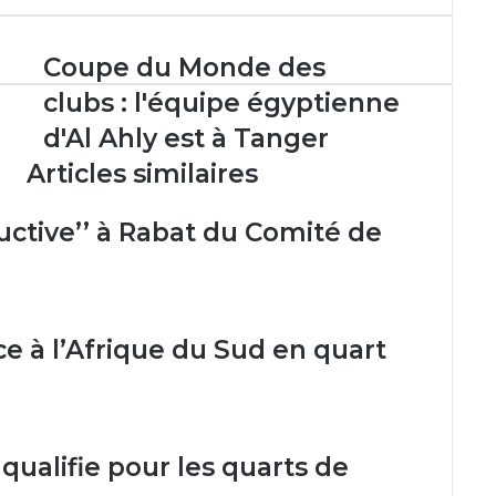
Coupe
Coupe du Monde des
du
clubs : l'équipe égyptienne
Monde
des
d'Al Ahly est à Tanger
clubs
Articles similaires
:
l'équipe
égyptienne
ructive’’ à Rabat du Comité de
d'Al
Ahly
est
à
Tanger
e à l’Afrique du Sud en quart
qualifie pour les quarts de