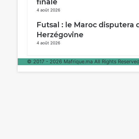
finale
4 août 2026
Futsal : le Maroc disputera
Herzégovine
4 août 2026
© 2017 - 2026 Mafrique.ma All Rights Reserved 
Bouton
retour
en
haut
de
la
page