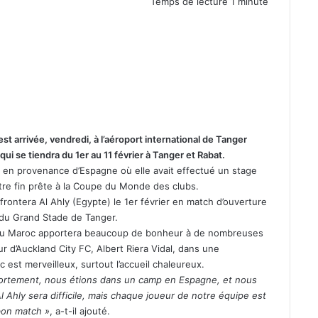
Temps de lecture 1 minute
t arrivée, vendredi, à l’aéroport international de Tanger
ui se tiendra du 1er au 11 février à Tanger et Rabat.
ol en provenance d’Espagne où elle avait effectué un stage
tre fin prête à la Coupe du Monde des clubs.
frontera Al Ahly (Egypte) le 1er février en match d’ouverture
e du Grand Stade de Tanger.
s au Maroc apportera beaucoup de bonheur à de nombreuses
r d’Auckland City FC, Albert Riera Vidal, dans une
c est merveilleux, surtout l’accueil chaleureux.
ortement, nous étions dans un camp en Espagne, et nous
Ahly sera difficile, mais chaque joueur de notre équipe est
bon match »
, a-t-il ajouté.