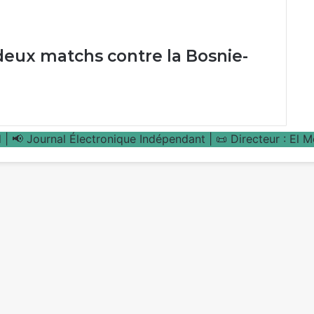
 deux matchs contre la Bosnie-
| 📢 Journal Électronique Indépendant | 📜 Directeur : El 