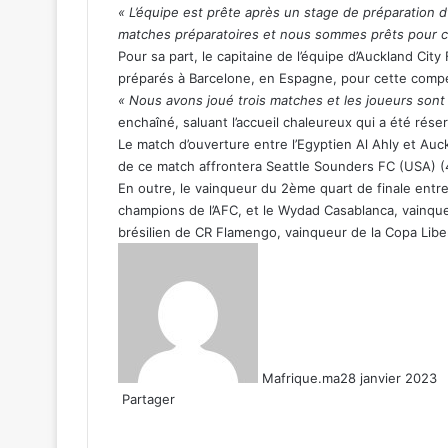
« L’équipe est prête après un stage de préparation 
matches préparatoires et nous sommes prêts pour 
Pour sa part, le capitaine de l’équipe d’Auckland Cit
préparés à Barcelone, en Espagne, pour cette compé
« Nous avons joué trois matches et les joueurs sont 
enchaîné, saluant l’accueil chaleureux qui a été rése
Le match d’ouverture entre l’Egyptien Al Ahly et Auck
de ce match affrontera Seattle Sounders FC (USA) (4 
En outre, le vainqueur du 2ème quart de finale entre
champions de l’AFC, et le Wydad Casablanca, vainque
brésilien de CR Flamengo, vainqueur de la Copa Libe
Mafrique.ma
28 janvier 2023
Partager
Facebook
X
Linkedin
WhatsApp
Partager
par