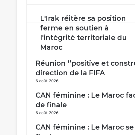
email
L'Irak
L'Irak réitère sa position
réitère
ferme en soutien à
sa
position
l'intégrité territoriale du
ferme
Maroc
en
soutien
à
Réunion ‘’positive et const
l'intégrité
direction de la FIFA
territoriale
du
6 août 2026
Maroc
CAN féminine : Le Maroc fac
de finale
6 août 2026
CAN féminine : Le Maroc se 