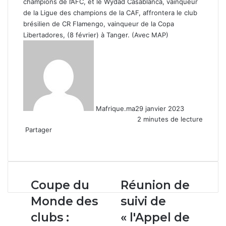
champions de l’AFC, et le Wydad Casablanca, vainqueur
de la Ligue des champions de la CAF, affrontera le club
brésilien de CR Flamengo, vainqueur de la Copa
Libertadores, (8 février) à Tanger. (Avec MAP)
Mafrique.ma
29 janvier 2023
2 minutes de lecture
Partager
Facebook
X
Linkedin
WhatsApp
Partager
par
email
Coupe
Réunion
Coupe du
Réunion de
du
de
Monde des
suivi de
Monde
suivi
des
de
clubs :
« l'Appel de
clubs
« l'Appel