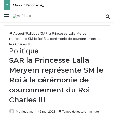
Maroc : L’approvisionnement en eau potable de Missour et Ouatat El Haj depuis le barrage Hassan II pleinement opérationnel avant fin 2026
Menu
R
Accueil
/
Politique
/
SAR la Princesse Lalla Meryem
représente SM le Roi à la cérémonie de couronnement du
Roi Charles III
Politique
SAR la Princesse Lalla
Meryem représente SM le
Roi à la cérémonie de
couronnement du Roi
Charles III
Mafrique.ma
6 mai 2023
Temps de lecture 1 minute