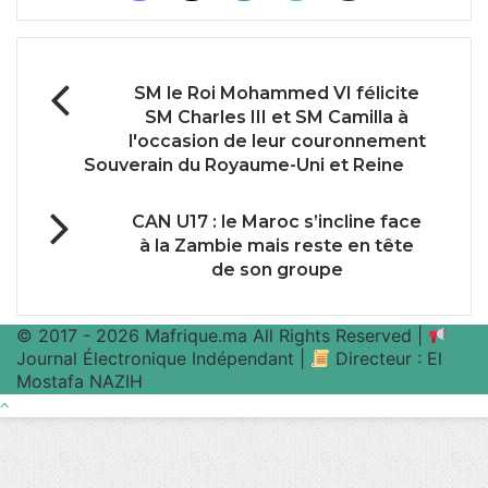
SM
SM le Roi Mohammed VI félicite
le
SM Charles III et SM Camilla à
Roi
l'occasion de leur couronnement
Mohammed
Souverain du Royaume-Uni et Reine
VI
félicite
CAN
SM
CAN U17 : le Maroc s’incline face
U17
Charles
à la Zambie mais reste en tête
:
III
de son groupe
le
et
Maroc
SM
s’incline
Camilla
© 2017 - 2026 Mafrique.ma All Rights Reserved |
face
à
Journal Électronique Indépendant |
Directeur : El
à
l'occasion
Mostafa NAZIH
la
de
Bouton
Zambie
leur
retour
mais
couronnement
en
reste
Souverain
haut
en