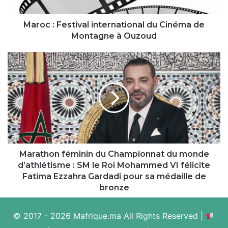
à
Ouzoud
Maroc : Festival international du Cinéma de
Montagne à Ouzoud
Marathon
féminin
du
Championnat
du
monde
d’athlétisme :
SM
le
Roi
Marathon féminin du Championnat du monde
Mohammed
d’athlétisme : SM le Roi Mohammed VI félicite
VI
Fatima Ezzahra Gardadi pour sa médaille de
félicite
bronze
Fatima
Ezzahra
© 2017 - 2026 Mafrique.ma All Rights Reserved |
Gardadi
pour