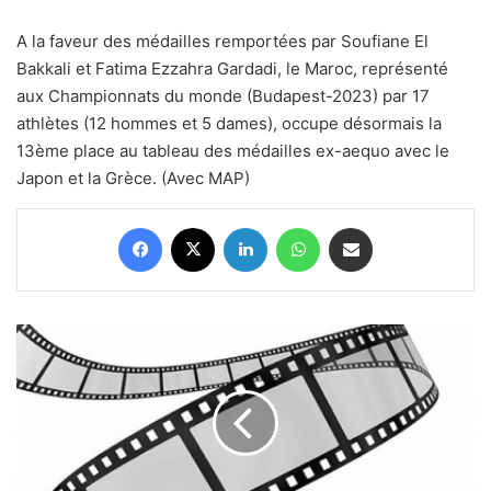
A la faveur des médailles remportées par Soufiane El
Bakkali et Fatima Ezzahra Gardadi, le Maroc, représenté
aux Championnats du monde (Budapest-2023) par 17
athlètes (12 hommes et 5 dames), occupe désormais la
13ème place au tableau des médailles ex-aequo avec le
Japon et la Grèce. (Avec MAP)
Facebook
X
Linkedin
WhatsApp
Partager par email
Maroc :
Festival
international
du
Cinéma
de
Montagne