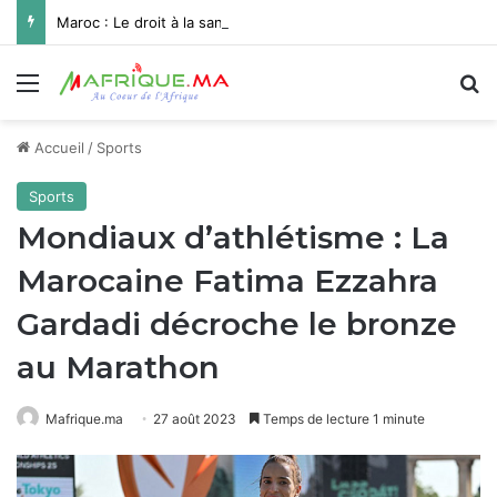
Maroc : Le droit à la santé pour les personnes en situation de handicap au centre d’une rencontre à El Jadida
Menu
R
Accueil
/
Sports
Sports
Mondiaux d’athlétisme : La
Marocaine Fatima Ezzahra
Gardadi décroche le bronze
au Marathon
Mafrique.ma
27 août 2023
Temps de lecture 1 minute