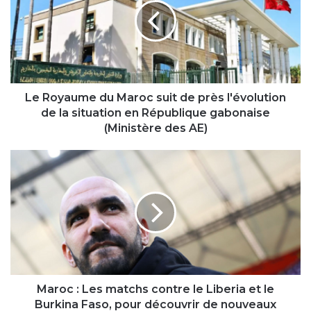
Maroc
suit
de
près
l'évolution
de
la
Le Royaume du Maroc suit de près l'évolution
situation
de la situation en République gabonaise
en
(Ministère des AE)
République
gabonaise
Maroc
(Ministère
:
des
Les
AE)
matchs
contre
le
Liberia
et
le
Burkina
Maroc : Les matchs contre le Liberia et le
Faso,
Burkina Faso, pour découvrir de nouveaux