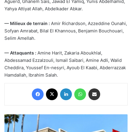
Aguerd, Ghanem Saïs, Jawad El Yamiq, Yunis Abdelhamid,
Yahya Attiyat Allah, Abdelkader Abkar.
— Milieux de terrain :
Amir Richardson, Azzeddine Ounahi,
Sofyan Amrabat, Bilal El Khannous, Benjamin Bouchouari,
Selim Amellah.
— Attaquants :
Amine Harit, Zakaria Aboukhlal,
Abdessamad Ezzalzouli, Ismail Saibari, Amine Adli, Walid
Cheddira, Youssef En-nesyri, Ayoub El Kaabi, Abderrazzak
Hamdallah, Ibrahim Salah.
Facebook
X
Linkedin
WhatsApp
Partager par email
Le
Royaume
du