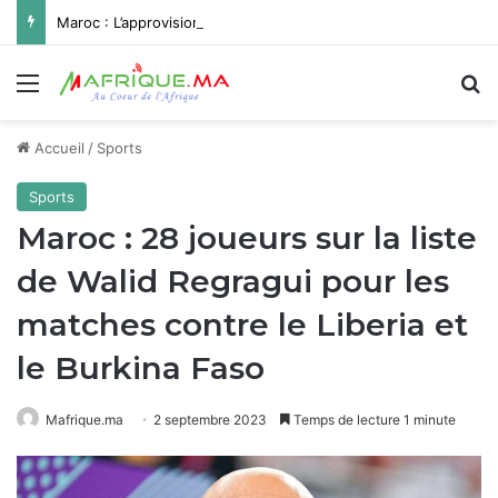
Maroc : L’approvisionnement en eau potable de Missour et Ouatat El Haj depuis le barrage Hassan II pleinement opérationnel avant fin 2026
Menu
R
Accueil
/
Sports
Sports
Maroc : 28 joueurs sur la liste
de Walid Regragui pour les
matches contre le Liberia et
le Burkina Faso
Mafrique.ma
2 septembre 2023
Temps de lecture 1 minute