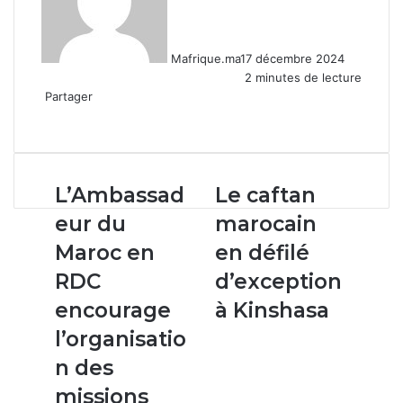
Mafrique.ma
17 décembre 2024
2 minutes de lecture
Partager
Facebook
X
Linkedin
WhatsApp
Partager
par
email
L’Ambassadeur
Le
L’Ambassad
Le caftan
du
caftan
eur du
marocain
Maroc
marocain
en
en
Maroc en
en défilé
RDC
défilé
RDC
d’exception
encourage
d’exception
l’organisation
à
encourage
à Kinshasa
des
Kinshasa
l’organisatio
missions
entre
n des
les
missions
deux