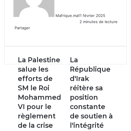
Mafrique.ma
11 février 2025
2 minutes de lecture
Partager
Facebook
X
Linkedin
WhatsApp
Partager
par
email
La
La
La Palestine
La
Palestine
République
salue les
République
salue
d'Irak
les
réitère
efforts de
d'Irak
efforts
sa
SM le Roi
réitère sa
de
position
SM
constante
Mohammed
position
le
de
VI pour le
constante
Roi
soutien
Mohammed
à
règlement
de soutien à
VI
l'intégrité
de la crise
l'intégrité
pour
territoriale